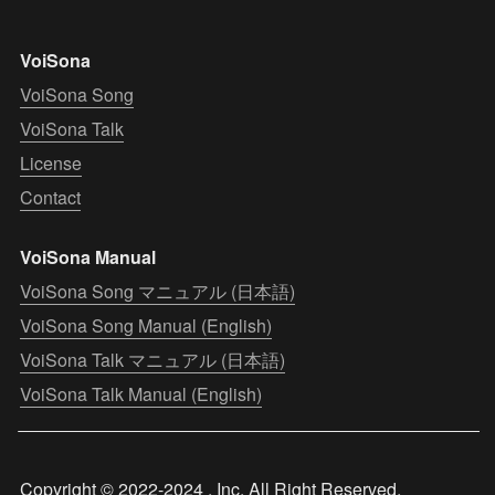
VoiSona
VoiSona Song
VoiSona Talk
License
Contact
VoiSona Manual
VoiSona Song マニュアル (日本語)
VoiSona Song Manual (English)
VoiSona Talk マニュアル (日本語)
VoiSona Talk Manual (English)
Copyright © 2022-2024 , Inc. All Right Reserved.